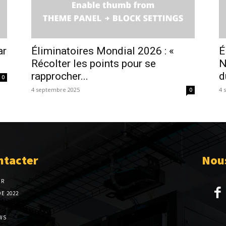
ar
Éliminatoires Mondial 2026 : «
É
Récolter les points pour se
N
rapprocher...
d
0
4 septembre 2025
4 
0
ntacter
Nous
ER
E 2022
WS