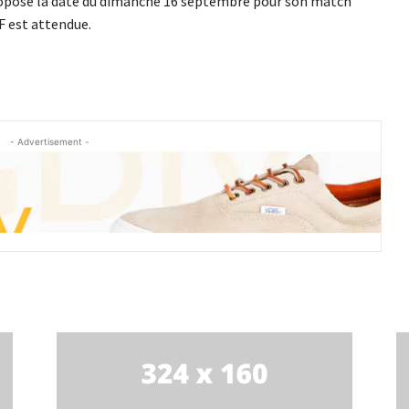
propose la date du dimanche 16 septembre pour son match
AF est attendue.
- Advertisement -