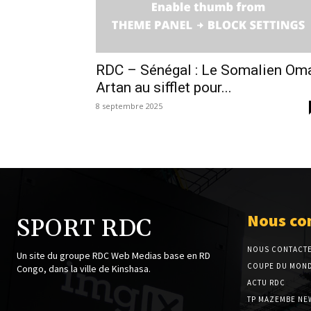
RDC – Sénégal : Le Somalien Om
Artan au sifflet pour...
8 septembre 2025
Nous co
SPORT RDC
NOUS CONTACT
Un site du groupe RDC Web Medias base en RD
COUPE DU MOND
Congo, dans la ville de Kinshasa.
ACTU RDC
TP MAZEMBE NE