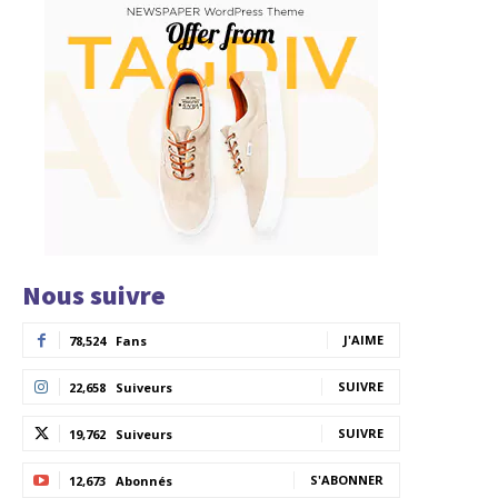
Nous suivre
J'AIME
78,524
Fans
SUIVRE
22,658
Suiveurs
SUIVRE
19,762
Suiveurs
S'ABONNER
12,673
Abonnés