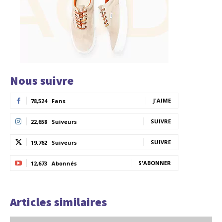
Nous suivre
J'AIME
78,524
Fans
SUIVRE
22,658
Suiveurs
SUIVRE
19,762
Suiveurs
S'ABONNER
12,673
Abonnés
Articles similaires