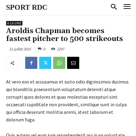
SPORT RDC
A LA UNE
Aroldis Chapman becomes
fastest pitcher to 500 strikeouts
21 juillet 2015
0
1297
At vero eos et accusamus et iusto odio dignissimos ducimus
qui blanditiis praesentium voluptatum deleniti atque
corrupti quos dolores et quas molestias excepturi sint
occaecati cupiditate non provident, similique sunt in culpa
qui officia deserunt mollitia animi, id est laborum et
dolorum fuga.
Quis autem vel eum iure reprehenderit qui in ea voluptate