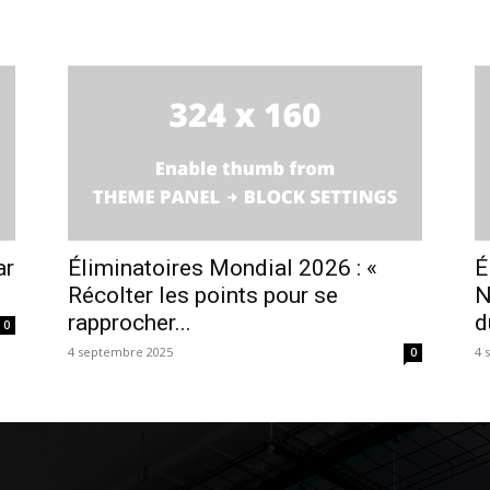
ar
Éliminatoires Mondial 2026 : «
É
Récolter les points pour se
N
rapprocher...
d
0
4 septembre 2025
4 
0