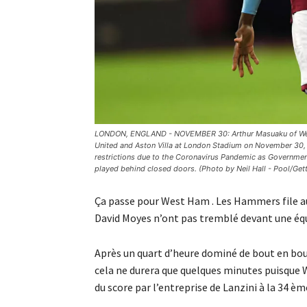
LONDON, ENGLAND - NOVEMBER 30: Arthur Masuaku of West
United and Aston Villa at London Stadium on November 30, 
restrictions due to the Coronavirus Pandemic as Government
played behind closed doors. (Photo by Neil Hall - Pool/Get
Ça passe pour West Ham . Les Hammers file a
David Moyes n’ont pas tremblé devant une équi
Après un quart d’heure dominé de bout en bo
cela ne durera que quelques minutes puisque W
du score par l’entreprise de Lanzini à la 34 èm