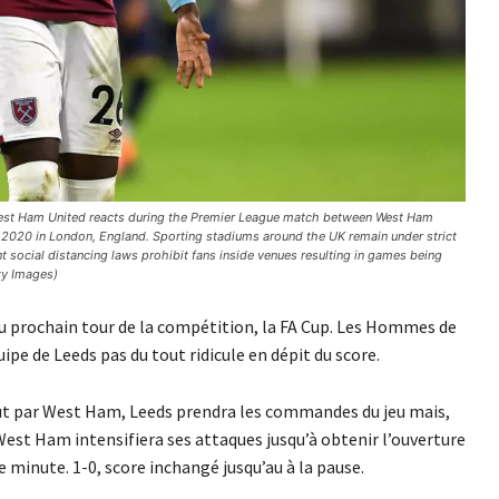
 Ham United reacts during the Premier League match between West Ham
2020 in London, England. Sporting stadiums around the UK remain under strict
 social distancing laws prohibit fans inside venues resulting in games being
ty Images)
u prochain tour de la compétition, la FA Cup. Les Hommes de
pe de Leeds pas du tout ridicule en dépit du score.
ut par West Ham, Leeds prendra les commandes du jeu mais,
est Ham intensifiera ses attaques jusqu’à obtenir l’ouverture
e minute. 1-0, score inchangé jusqu’au à la pause.