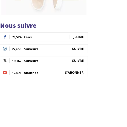
Nous suivre
J'AIME
78,524
Fans
SUIVRE
22,658
Suiveurs
SUIVRE
19,762
Suiveurs
S'ABONNER
12,673
Abonnés