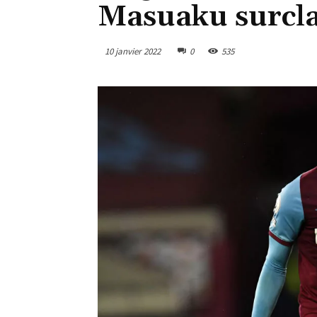
Masuaku surcla
10 janvier 2022
0
535