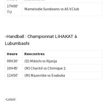
17H00′
Mamelodie Sundowns vs AS V.Club
TU
-Handball : Championnat LIHAKAT à
Lubumbashi
Heure
Rencontres
09H30′
(D) Mikishi vs Njanja
10H45′
(M) Charité vs Chimique 2
11H50′
(M) Mazembe vs Evabuka
-Loisir: