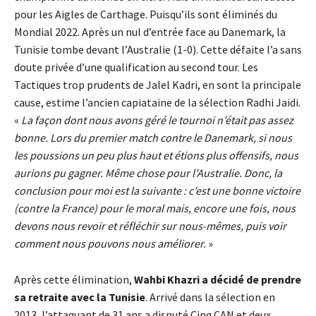
pour les Aigles de Carthage. Puisqu’ils sont éliminés du
Mondial 2022. Après un nul d’entrée face au Danemark, la
Tunisie tombe devant l’Australie (1-0). Cette défaite l’a sans
doute privée d’une qualification au second tour. Les
Tactiques trop prudents de Jalel Kadri, en sont la principale
cause, estime l’ancien capiataine de la sélection Radhi Jaidi.
«
La façon dont nous avons géré le tournoi n’était pas assez
bonne. Lors du premier match contre le Danemark, si nous
les poussions un peu plus haut et étions plus offensifs, nous
aurions pu gagner. Même chose pour l’Australie. Donc, la
conclusion pour moi est la suivante : c’est une bonne victoire
(contre la France) pour le moral mais, encore une fois, nous
devons nous revoir et réfléchir sur nous-mêmes, puis voir
comment nous pouvons nous améliorer.
»
Après cette élimination,
Wahbi Khazri a décidé de prendre
sa retraite avec la Tunisie
. Arrivé dans la sélection en
2013, l’attaquant de 31 ans a disputé Cinq CAN et deux