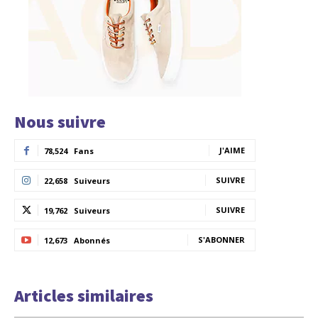
Nous suivre
J'AIME
78,524
Fans
SUIVRE
22,658
Suiveurs
SUIVRE
19,762
Suiveurs
S'ABONNER
12,673
Abonnés
Articles similaires