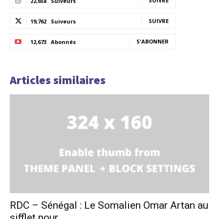
SUIVRE
22,658
Suiveurs
SUIVRE
19,762
Suiveurs
S'ABONNER
12,673
Abonnés
Articles similaires
RDC – Sénégal : Le Somalien Omar Artan au
sifflet pour...