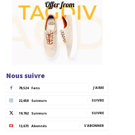
Nous suivre
J'AIME
78,524
Fans
SUIVRE
22,658
Suiveurs
SUIVRE
19,762
Suiveurs
S'ABONNER
12,673
Abonnés