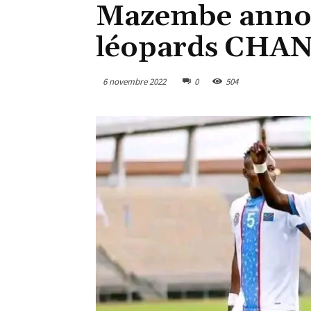
Mazembe annonc
léopards CHA
6 novembre 2022
0
504