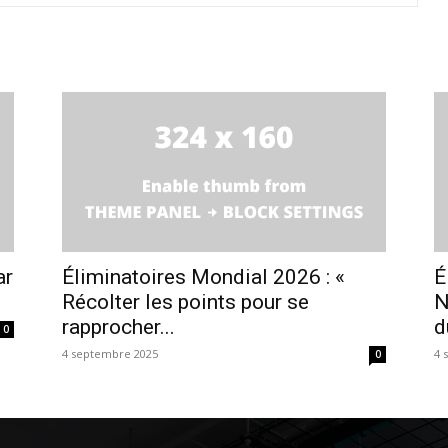
ar
Éliminatoires Mondial 2026 : «
É
Récolter les points pour se
N
rapprocher...
d
0
4 septembre 2025
4 
0