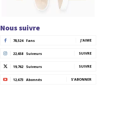
Nous suivre
J'AIME
78,524
Fans
SUIVRE
22,658
Suiveurs
SUIVRE
19,762
Suiveurs
S'ABONNER
12,673
Abonnés