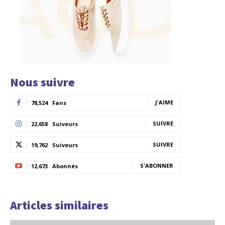
Nous suivre
J'AIME
78,524
Fans
SUIVRE
22,658
Suiveurs
SUIVRE
19,762
Suiveurs
S'ABONNER
12,673
Abonnés
Articles similaires