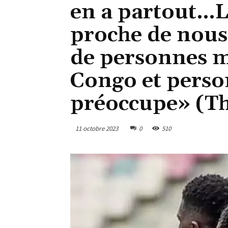
en a partout…L
proche de nous
de personnes m
Congo et person
préoccupe» (T
11 octobre 2023
0
510