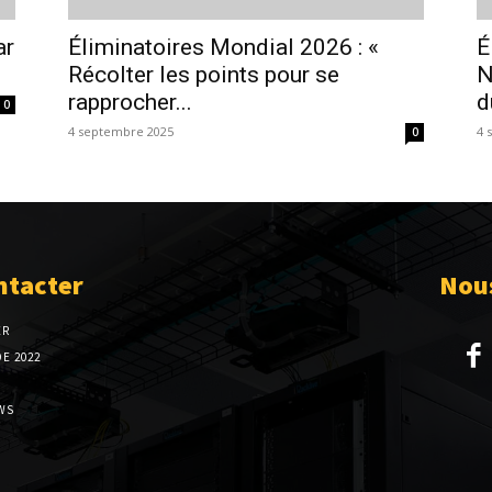
ar
Éliminatoires Mondial 2026 : «
É
Récolter les points pour se
N
rapprocher...
d
0
4 septembre 2025
4 
0
ntacter
Nous
ER
E 2022
WS