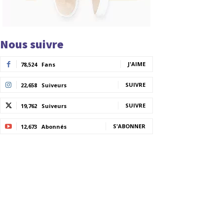
Nous suivre
J'AIME
78,524
Fans
SUIVRE
22,658
Suiveurs
SUIVRE
19,762
Suiveurs
S'ABONNER
12,673
Abonnés