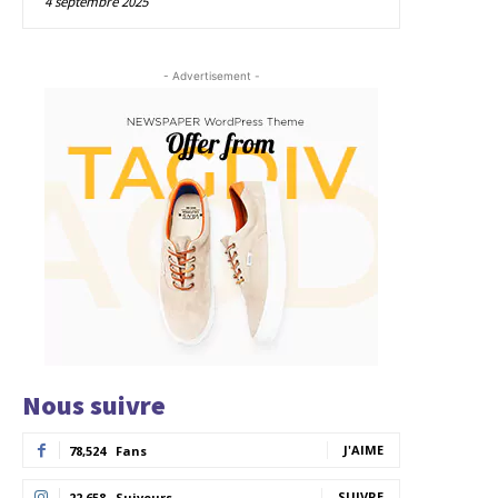
4 septembre 2025
- Advertisement -
Nous suivre
J'AIME
78,524
Fans
SUIVRE
22,658
Suiveurs