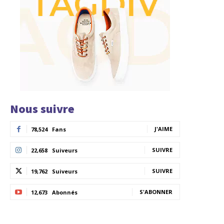
Nous suivre
J'AIME
78,524
Fans
SUIVRE
22,658
Suiveurs
SUIVRE
19,762
Suiveurs
S'ABONNER
12,673
Abonnés