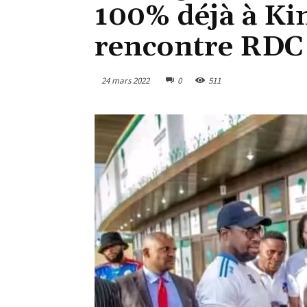
100% déjà à Ki
rencontre RDC
24 mars 2022
0
511