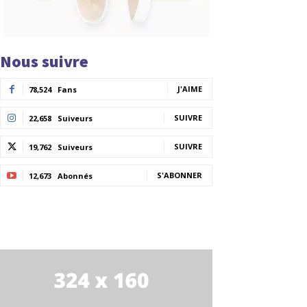
Nous suivre
J'AIME
78,524
Fans
SUIVRE
22,658
Suiveurs
SUIVRE
19,762
Suiveurs
S'ABONNER
12,673
Abonnés