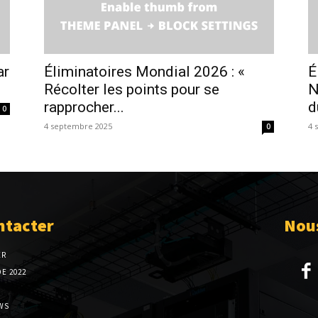
ar
Éliminatoires Mondial 2026 : «
É
Récolter les points pour se
N
rapprocher...
d
0
4 septembre 2025
4 
0
ntacter
Nous
ER
E 2022
WS