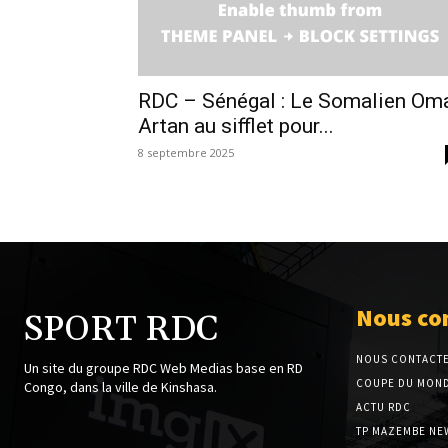
RDC – Sénégal : Le Somalien Om
Artan au sifflet pour...
8 septembre 2025
Nous co
SPORT RDC
NOUS CONTACT
Un site du groupe RDC Web Medias base en RD
COUPE DU MOND
Congo, dans la ville de Kinshasa.
ACTU RDC
TP MAZEMBE NE