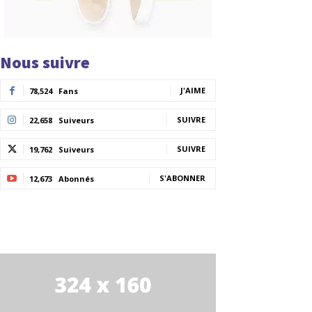
Nous suivre
J'AIME
78,524
Fans
SUIVRE
22,658
Suiveurs
SUIVRE
19,762
Suiveurs
S'ABONNER
12,673
Abonnés