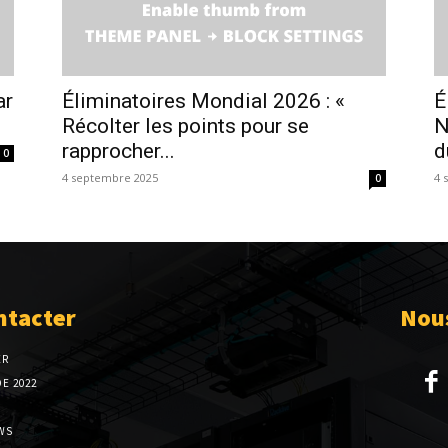
ar
Éliminatoires Mondial 2026 : «
É
Récolter les points pour se
N
rapprocher...
d
0
4 septembre 2025
4 
0
ntacter
Nous
ER
E 2022
WS