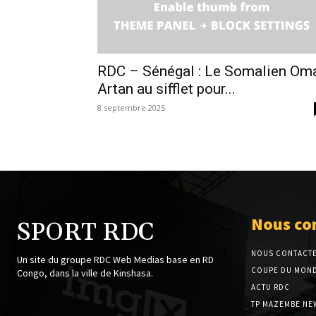
RDC – Sénégal : Le Somalien Om
Artan au sifflet pour...
8 septembre 2025
Nous co
SPORT RDC
NOUS CONTACT
Un site du groupe RDC Web Medias base en RD
COUPE DU MOND
Congo, dans la ville de Kinshasa.
ACTU RDC
TP MAZEMBE NE