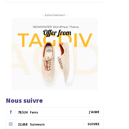
- Advertisement -
Nous suivre
J'AIME
78,524
Fans
SUIVRE
22,658
Suiveurs