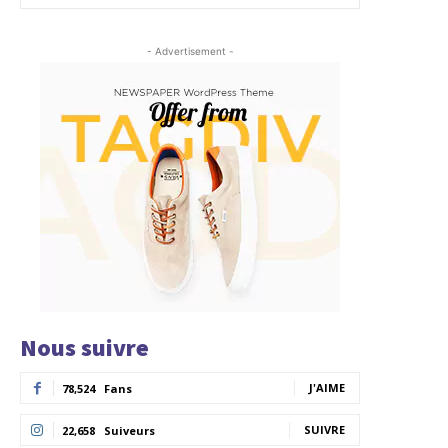
- Advertisement -
Nous suivre
J'AIME
78,524
Fans
SUIVRE
22,658
Suiveurs