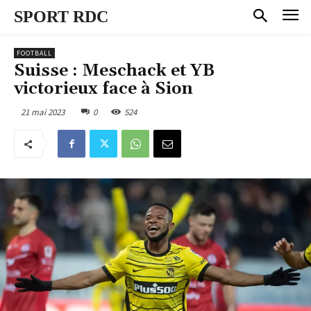
SPORT RDC
FOOTBALL
Suisse : Meschack et YB
victorieux face à Sion
21 mai 2023
0
524