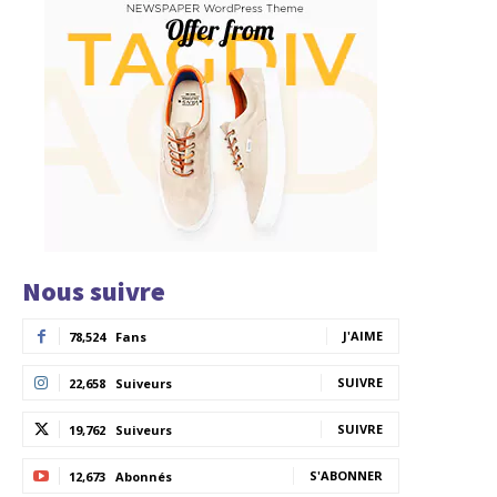
Nous suivre
J'AIME
78,524
Fans
SUIVRE
22,658
Suiveurs
SUIVRE
19,762
Suiveurs
S'ABONNER
12,673
Abonnés