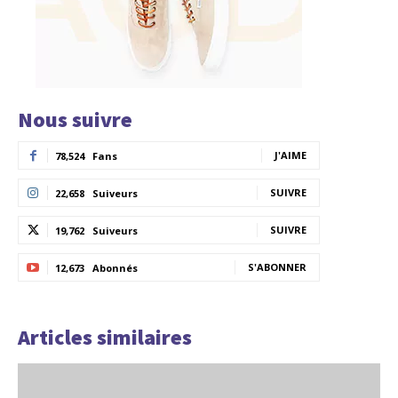
Nous suivre
J'AIME
78,524
Fans
SUIVRE
22,658
Suiveurs
SUIVRE
19,762
Suiveurs
S'ABONNER
12,673
Abonnés
Articles similaires