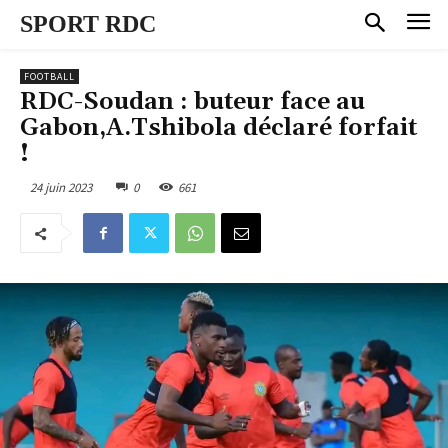
SPORT RDC
FOOTBALL
RDC-Soudan : buteur face au
Gabon,A.Tshibola déclaré forfait
!
24 juin 2023
0
661