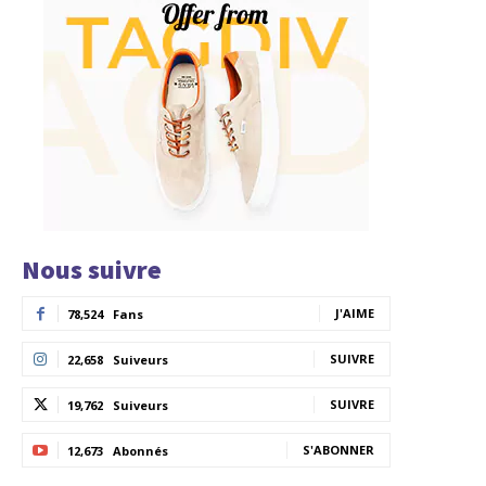
Nous suivre
J'AIME
78,524
Fans
SUIVRE
22,658
Suiveurs
SUIVRE
19,762
Suiveurs
S'ABONNER
12,673
Abonnés