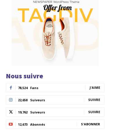
Nous suivre
J'AIME
78,524
Fans
SUIVRE
22,658
Suiveurs
SUIVRE
19,762
Suiveurs
S'ABONNER
12,673
Abonnés