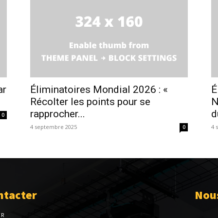
ar
Éliminatoires Mondial 2026 : «
É
Récolter les points pour se
N
rapprocher...
d
0
4 septembre 2025
4 
0
ntacter
Nous
ER