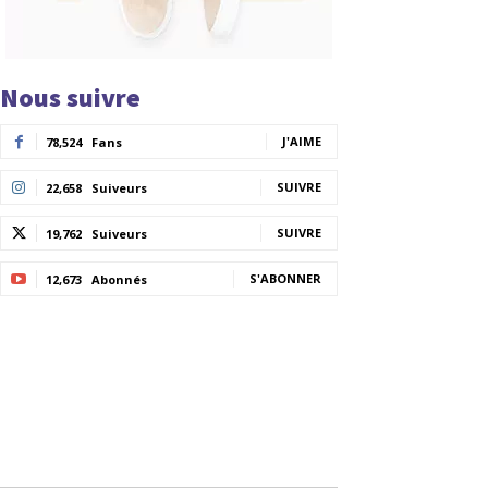
Nous suivre
J'AIME
78,524
Fans
SUIVRE
22,658
Suiveurs
SUIVRE
19,762
Suiveurs
S'ABONNER
12,673
Abonnés