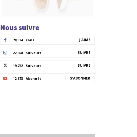
Nous suivre
J'AIME
78,524
Fans
SUIVRE
22,658
Suiveurs
SUIVRE
19,762
Suiveurs
S'ABONNER
12,673
Abonnés