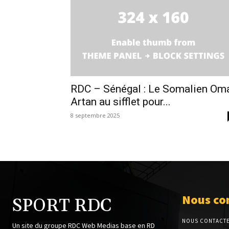
RDC – Sénégal : Le Somalien Om
Artan au sifflet pour...
8 septembre 2025
Nous co
SPORT RDC
NOUS CONTACT
Un site du groupe RDC Web Medias base en RD