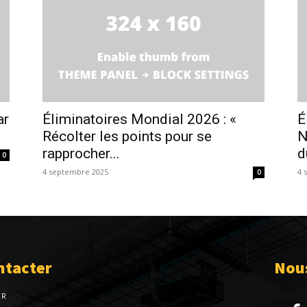
ar
Éliminatoires Mondial 2026 : «
É
Récolter les points pour se
N
rapprocher...
d
0
4 septembre 2025
4 
0
ntacter
Nous
ER