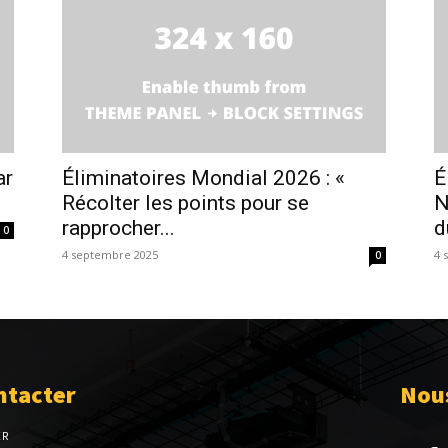
ar
Éliminatoires Mondial 2026 : «
É
Récolter les points pour se
N
rapprocher...
d
0
4 septembre 2025
4 
0
ntacter
Nous
ER