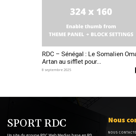
RDC – Sénégal : Le Somalien Om
Artan au sifflet pour...
8 septembre 2025
Nous co
SPORT RDC
NOUS CONTACT
Un site du groupe RDC Web Medias base en RD