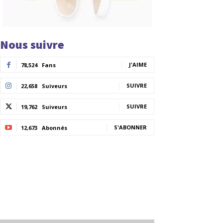
Nous suivre
J'AIME
78,524
Fans
SUIVRE
22,658
Suiveurs
SUIVRE
19,762
Suiveurs
S'ABONNER
12,673
Abonnés