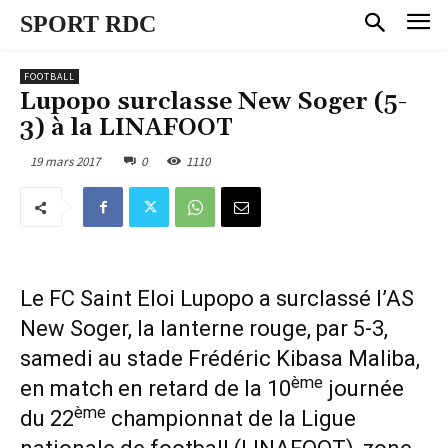
SPORT RDC
FOOTBALL
Lupopo surclasse New Soger (5-
3) à la LINAFOOT
19 mars 2017
0
1110
Le FC Saint Eloi Lupopo a surclassé l’AS
New Soger, la lanterne rouge, par 5-3,
samedi au stade Frédéric Kibasa Maliba,
ème
en match en retard de la 10
journée
ème
du 22
championnat de la Ligue