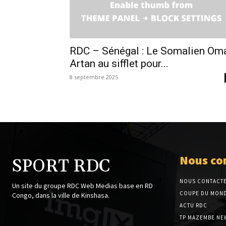
RDC – Sénégal : Le Somalien Om
Artan au sifflet pour...
8 septembre 2025
Nous co
SPORT RDC
NOUS CONTACT
Un site du groupe RDC Web Medias base en RD
COUPE DU MOND
Congo, dans la ville de Kinshasa.
ACTU RDC
TP MAZEMBE NE