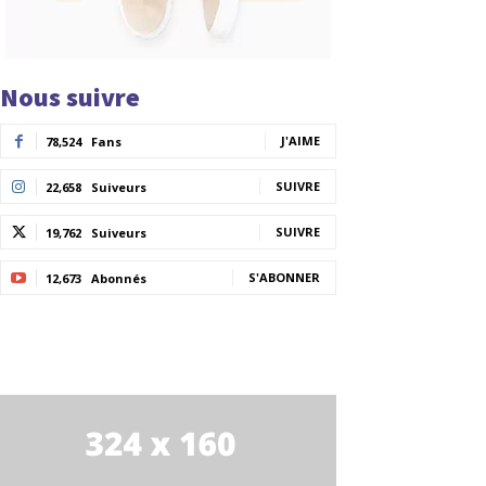
Nous suivre
J'AIME
78,524
Fans
SUIVRE
22,658
Suiveurs
SUIVRE
19,762
Suiveurs
S'ABONNER
12,673
Abonnés