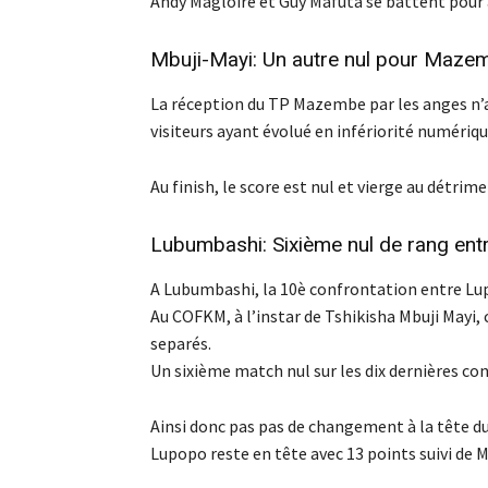
Andy Magloire et Guy Mafuta se battent pour arr
Mbuji-Mayi: Un autre nul pour Mazem
La réception du TP Mazembe par les anges n’a 
visiteurs ayant évolué en infériorité numériq
Au finish, le score est nul et vierge au détrim
Lubumbashi: Sixième nul de rang entr
A Lubumbashi, la 10è confrontation entre Lu
Au COFKM, à l’instar de Tshikisha Mbuji Mayi, 
separés.
Un sixième match nul sur les dix dernières con
Ainsi donc pas pas de changement à la tête d
Lupopo reste en tête avec 13 points suivi de