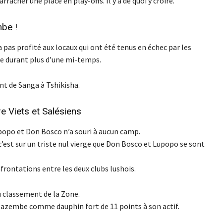
acher une place en play-offs. Il y a de quoi y croire.
be !
pas profité aux locaux qui ont été tenus en échec par les
ue durant plus d’une mi-temps.
ent de Sanga à Tshikisha.
e Viets et Salésiens
popo et Don Bosco n’a souri à aucun camp.
c’est sur un triste nul vierge que Don Bosco et Lupopo se sont
frontations entre les deux clubs lushois.
u classement de la Zone.
 Mazembe comme dauphin fort de 11 points à son actif.