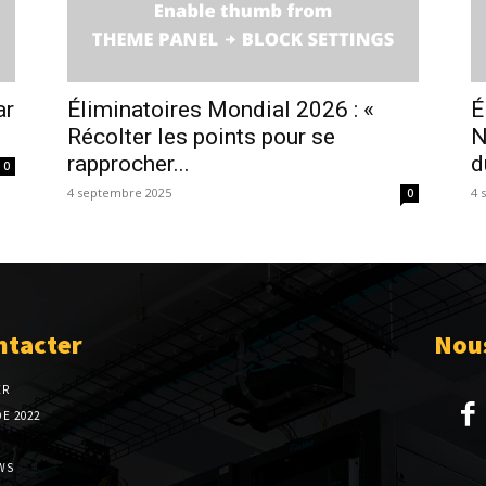
ar
Éliminatoires Mondial 2026 : «
É
Récolter les points pour se
N
rapprocher...
d
0
4 septembre 2025
4 
0
ntacter
Nous
ER
E 2022
WS