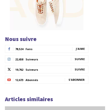
Nous suivre
J'AIME
78,524
Fans
SUIVRE
22,658
Suiveurs
SUIVRE
19,762
Suiveurs
S'ABONNER
12,673
Abonnés
Articles similaires