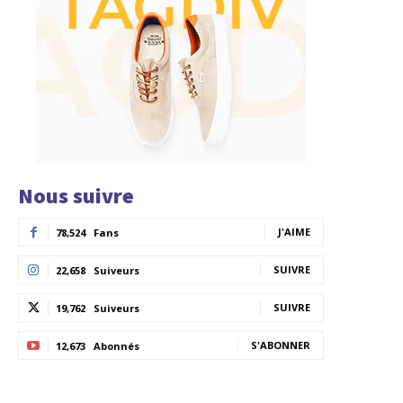
Nous suivre
J'AIME
78,524
Fans
SUIVRE
22,658
Suiveurs
SUIVRE
19,762
Suiveurs
S'ABONNER
12,673
Abonnés