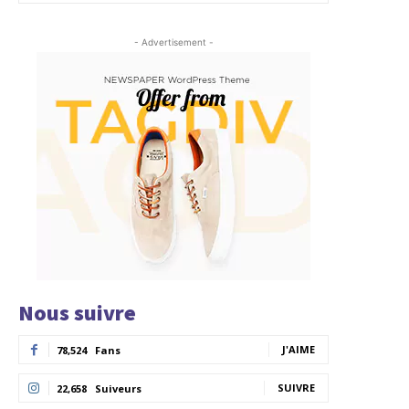
- Advertisement -
Nous suivre
J'AIME
78,524
Fans
SUIVRE
22,658
Suiveurs