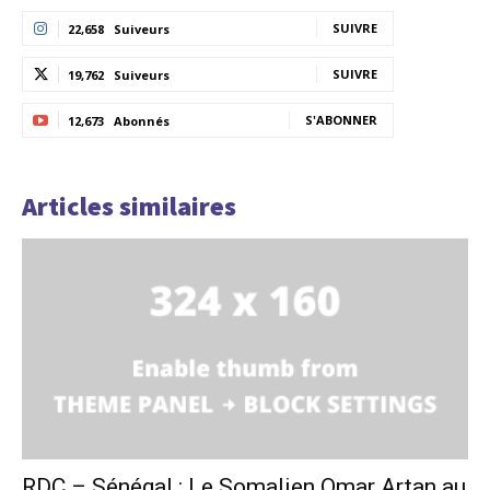
SUIVRE
22,658
Suiveurs
SUIVRE
19,762
Suiveurs
S'ABONNER
12,673
Abonnés
Articles similaires
RDC – Sénégal : Le Somalien Omar Artan au