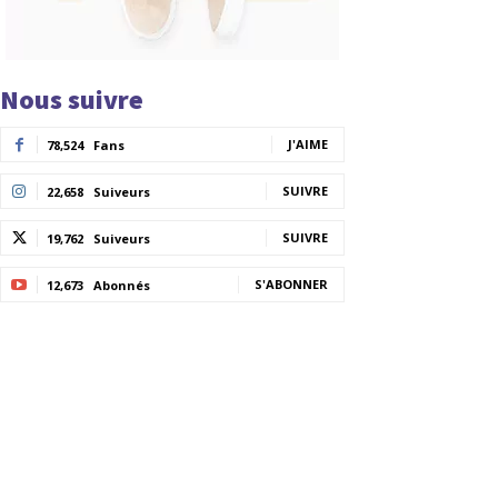
Nous suivre
J'AIME
78,524
Fans
SUIVRE
22,658
Suiveurs
SUIVRE
19,762
Suiveurs
S'ABONNER
12,673
Abonnés