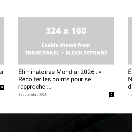
ar
Éliminatoires Mondial 2026 : «
É
Récolter les points pour se
N
rapprocher...
d
0
4 septembre 2025
4 
0