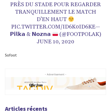
PRÈS DU STADE POUR REGARDER
TRANQUILLEMENT LE MATCH
D’EN HAUT
PIC.TWITTER.COM/ID6K0ID6KE
—
𝗣𝗶𝗹𝗸𝗮 & 𝗡𝗼𝘇𝗻𝗮
(@FOOTPOLAK)
JUNE 10, 2020
Sofoot
- Advertisement -
Articles récents