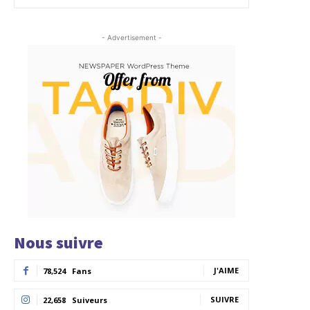
- Advertisement -
Nous suivre
J'AIME
78,524
Fans
SUIVRE
22,658
Suiveurs