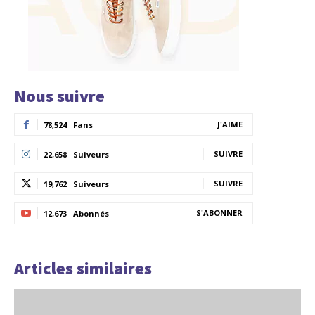
Nous suivre
J'AIME
78,524
Fans
SUIVRE
22,658
Suiveurs
SUIVRE
19,762
Suiveurs
S'ABONNER
12,673
Abonnés
Articles similaires