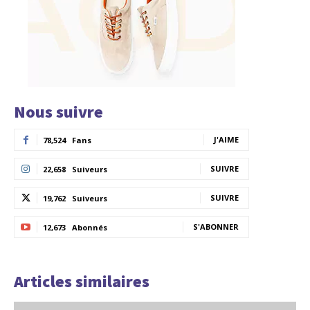
Nous suivre
J'AIME
78,524
Fans
SUIVRE
22,658
Suiveurs
SUIVRE
19,762
Suiveurs
S'ABONNER
12,673
Abonnés
Articles similaires