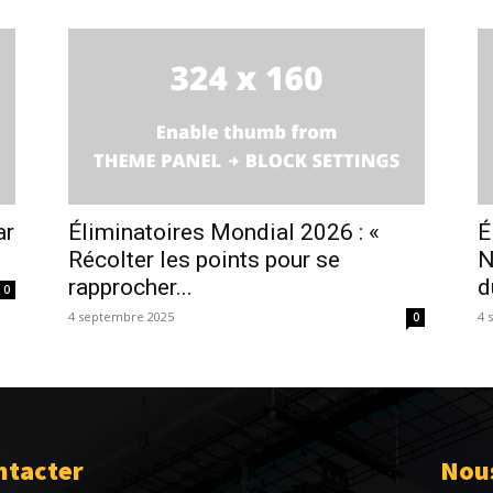
ar
Éliminatoires Mondial 2026 : «
É
Récolter les points pour se
N
rapprocher...
d
0
4 septembre 2025
4 
0
ntacter
Nous