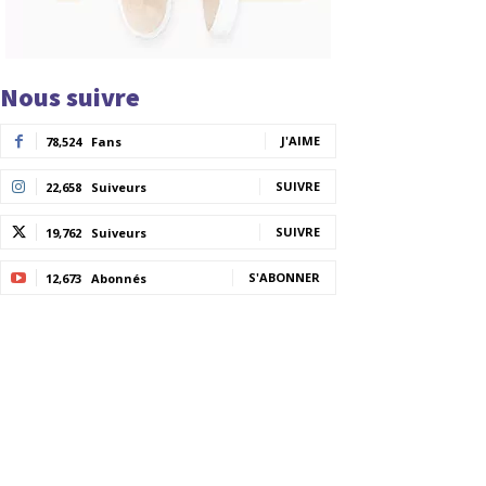
Nous suivre
J'AIME
78,524
Fans
SUIVRE
22,658
Suiveurs
SUIVRE
19,762
Suiveurs
S'ABONNER
12,673
Abonnés