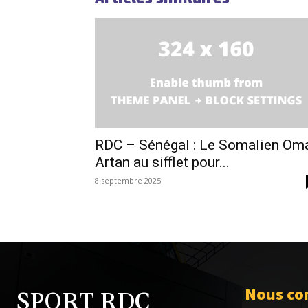
RDC – Sénégal : Le Somalien Om
Artan au sifflet pour...
8 septembre 2025
Nous co
SPORT RDC