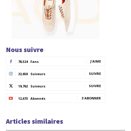
Nous suivre
J'AIME
78,524
Fans
SUIVRE
22,658
Suiveurs
SUIVRE
19,762
Suiveurs
S'ABONNER
12,673
Abonnés
Articles similaires