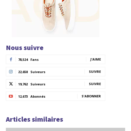
Nous suivre
J'AIME
78,524
Fans
SUIVRE
22,658
Suiveurs
SUIVRE
19,762
Suiveurs
S'ABONNER
12,673
Abonnés
Articles similaires