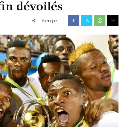
n dévoilés
Partager