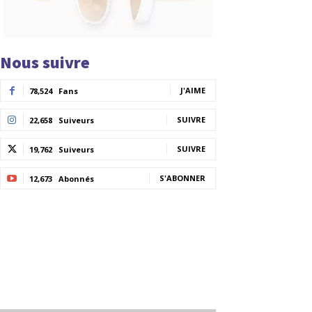
Nous suivre
J'AIME
78,524
Fans
SUIVRE
22,658
Suiveurs
SUIVRE
19,762
Suiveurs
S'ABONNER
12,673
Abonnés