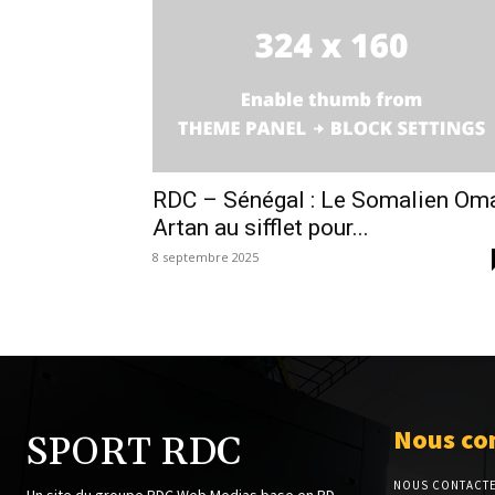
RDC – Sénégal : Le Somalien Om
Artan au sifflet pour...
8 septembre 2025
Nous co
SPORT RDC
NOUS CONTACT
Un site du groupe RDC Web Medias base en RD