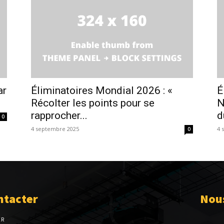
ar
Éliminatoires Mondial 2026 : «
É
Récolter les points pour se
N
rapprocher...
d
0
4 septembre 2025
4 
0
ntacter
Nous
ER