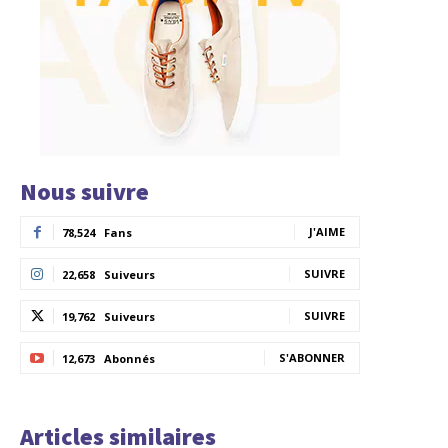
Nous suivre
J'AIME
78,524
Fans
SUIVRE
22,658
Suiveurs
SUIVRE
19,762
Suiveurs
S'ABONNER
12,673
Abonnés
Articles similaires