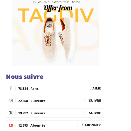
Nous suivre
J'AIME
78,524
Fans
SUIVRE
22,658
Suiveurs
SUIVRE
19,762
Suiveurs
S'ABONNER
12,673
Abonnés