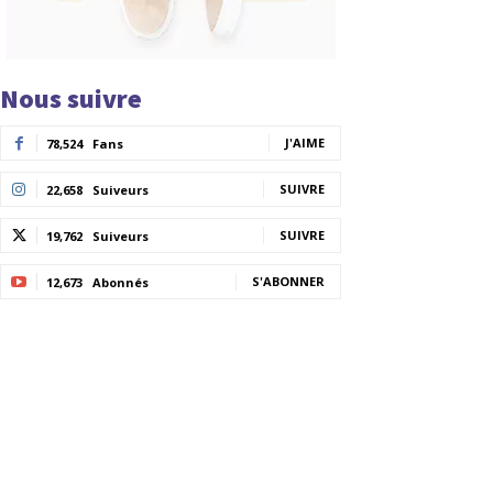
Nous suivre
J'AIME
78,524
Fans
SUIVRE
22,658
Suiveurs
SUIVRE
19,762
Suiveurs
S'ABONNER
12,673
Abonnés