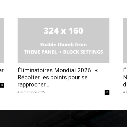
ar
Éliminatoires Mondial 2026 : «
É
Récolter les points pour se
N
rapprocher...
d
0
4 septembre 2025
4 
0