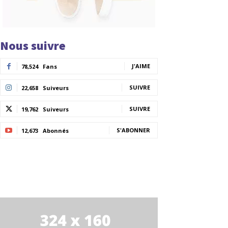
Nous suivre
J'AIME
78,524
Fans
SUIVRE
22,658
Suiveurs
SUIVRE
19,762
Suiveurs
S'ABONNER
12,673
Abonnés