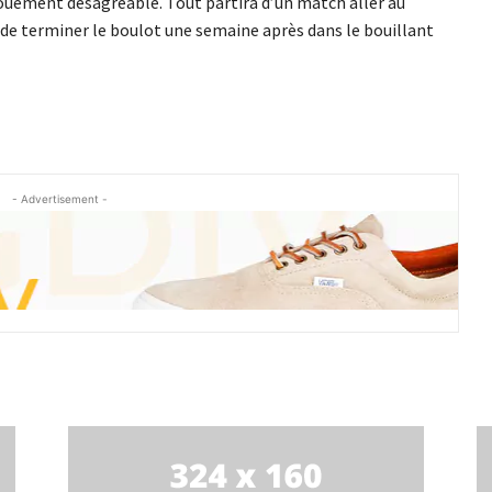
ouement désagréable. Tout partira d’un match aller au
t de terminer le boulot une semaine après dans le bouillant
- Advertisement -