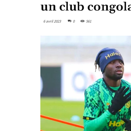
un club congol
6 avril 2023
0
561