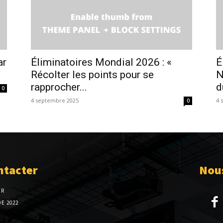
ar
Éliminatoires Mondial 2026 : «
É
Récolter les points pour se
N
rapprocher...
d
0
4 septembre 2025
4 
0
ntacter
Nous
ER
E 2022