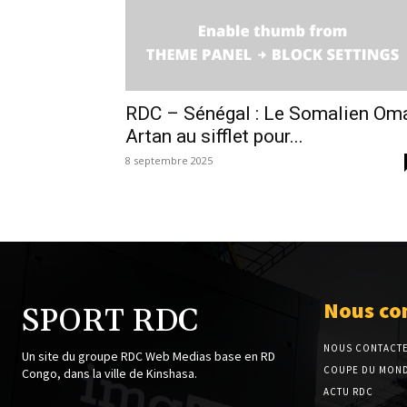
RDC – Sénégal : Le Somalien Om
Artan au sifflet pour...
8 septembre 2025
Nous co
SPORT RDC
NOUS CONTACT
Un site du groupe RDC Web Medias base en RD
COUPE DU MOND
Congo, dans la ville de Kinshasa.
ACTU RDC