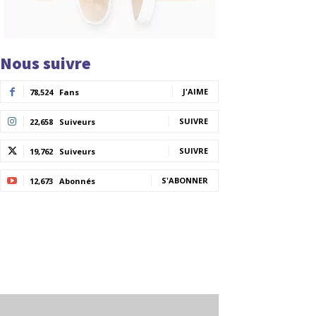
Nous suivre
J'AIME
78,524
Fans
SUIVRE
22,658
Suiveurs
SUIVRE
19,762
Suiveurs
S'ABONNER
12,673
Abonnés