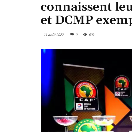
connaissent le
et DCMP exemp
11 août 2022
0
609