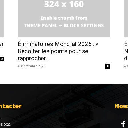
ar
Éliminatoires Mondial 2026 : «
É
Récolter les points pour se
N
rapprocher...
d
0
4 septembre 2025
4 
0
ntacter
Nous
ER
E 2022