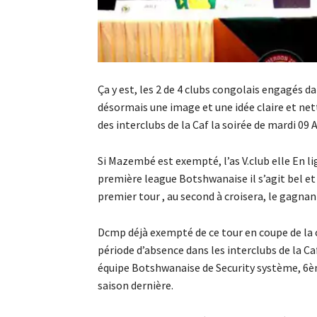
Ça y est, les 2 de 4 clubs congolais engagés da
désormais une image et une idée claire et nett
des interclubs de la Caf la soirée de mardi 09 
Si Mazembé est exempté, l’as V.club elle En l
première league Botshwanaise il s’agit bel et
premier tour , au second à croisera, le gagn
Dcmp déjà exempté de ce tour en coupe de la 
période d’absence dans les interclubs de la 
équipe Botshwanaise de Security système, 6èm
saison dernière.