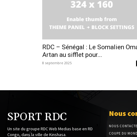
RDC – Sénégal : Le Somalien Om
Artan au sifflet pour...
8 septembre 2025
Nous co
SPORT RDC
NOUS CONTACT
Un site du groupe RDC Web Medias base en RD
COUPE DU MOND
Congo, dans la ville de Kinshasa.