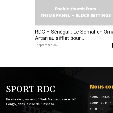
RDC – Sénégal : Le Somalien Om
Artan au sifflet pour...
8 septembre 2025
Nous co
SPORT RDC
NOUS CONTACT
Un site du groupe RDC Web Medias base en RD
COUPE DU MOND
Congo, dans la ville de Kinshasa.
ACTU RDC