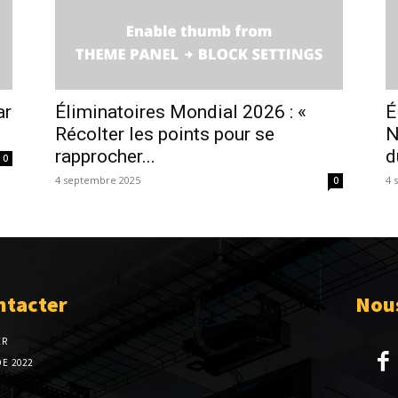
ar
Éliminatoires Mondial 2026 : «
É
Récolter les points pour se
N
rapprocher...
d
0
4 septembre 2025
4 
0
ntacter
Nous
ER
E 2022