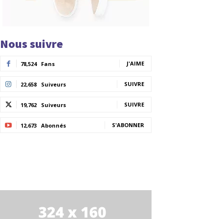
Nous suivre
J'AIME
78,524
Fans
SUIVRE
22,658
Suiveurs
SUIVRE
19,762
Suiveurs
S'ABONNER
12,673
Abonnés