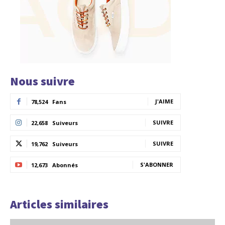
Nous suivre
J'AIME
78,524
Fans
SUIVRE
22,658
Suiveurs
SUIVRE
19,762
Suiveurs
S'ABONNER
12,673
Abonnés
Articles similaires