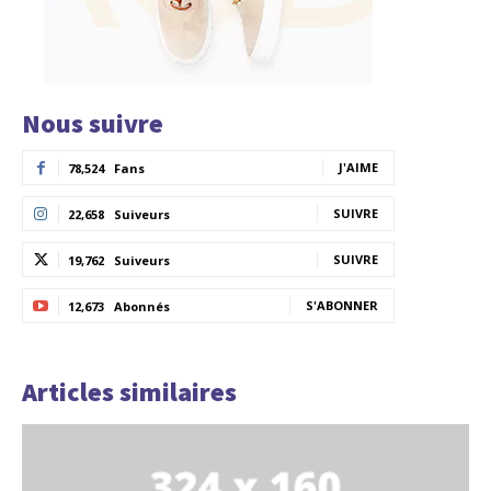
Nous suivre
J'AIME
78,524
Fans
SUIVRE
22,658
Suiveurs
SUIVRE
19,762
Suiveurs
S'ABONNER
12,673
Abonnés
Articles similaires