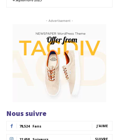
- Advertisement -
Nous suivre
J'AIME
78,524
Fans
SUIVRE
22,658
Suiveurs