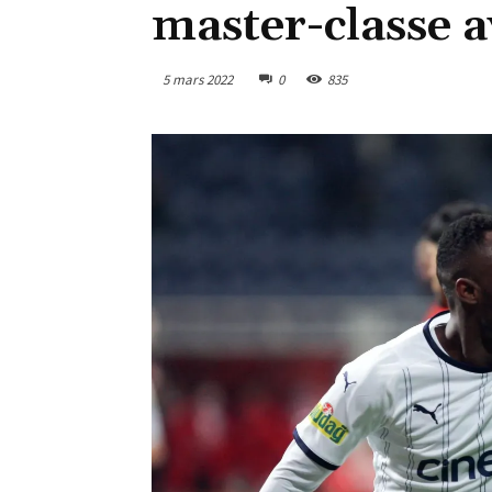
master-classe 
5 mars 2022
0
835