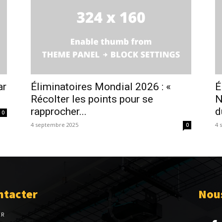
ar
Éliminatoires Mondial 2026 : «
É
Récolter les points pour se
N
rapprocher...
d
0
4 septembre 2025
4 
0
ntacter
Nous
ER