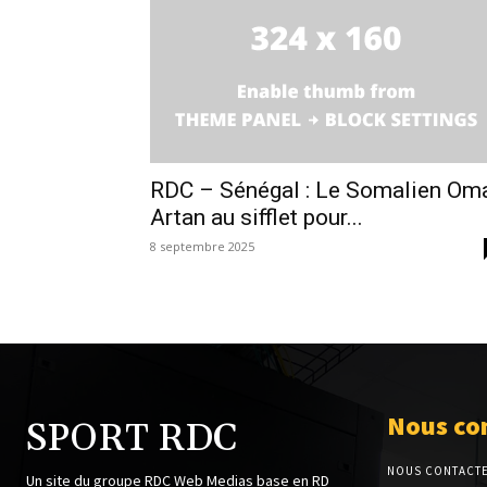
RDC – Sénégal : Le Somalien Om
Artan au sifflet pour...
8 septembre 2025
Nous co
SPORT RDC
NOUS CONTACT
Un site du groupe RDC Web Medias base en RD