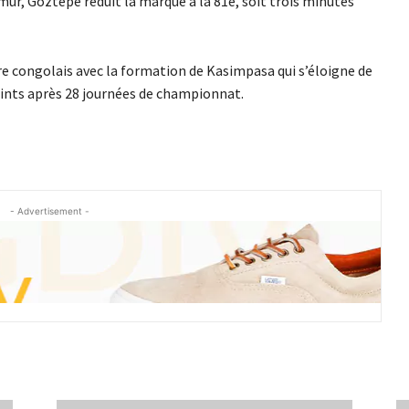
mur, Göztepe réduit la marque à la 81e, soit trois minutes
re congolais avec la formation de Kasimpasa qui s’éloigne de
ints après 28 journées de championnat.
- Advertisement -