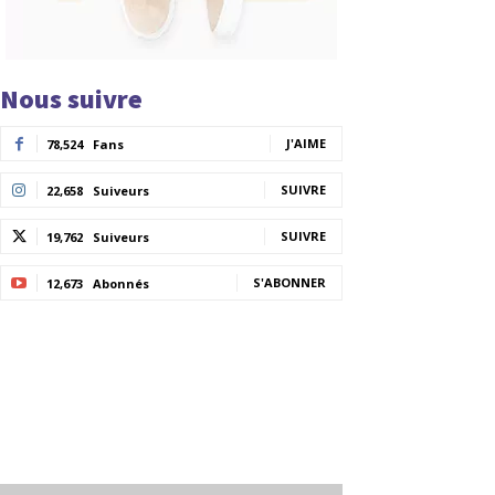
Nous suivre
J'AIME
78,524
Fans
SUIVRE
22,658
Suiveurs
SUIVRE
19,762
Suiveurs
S'ABONNER
12,673
Abonnés